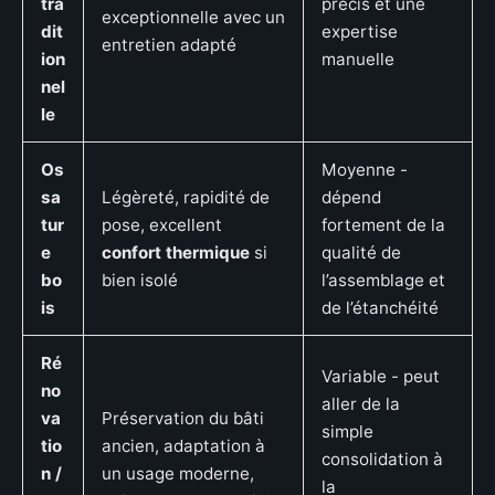
tra
précis et une
exceptionnelle avec un
dit
expertise
entretien adapté
ion
manuelle
nel
le
Os
Moyenne -
sa
Légèreté, rapidité de
dépend
tur
pose, excellent
fortement de la
e
confort thermique
si
qualité de
bo
bien isolé
l’assemblage et
is
de l’étanchéité
Ré
Variable - peut
no
aller de la
va
Préservation du bâti
simple
tio
ancien, adaptation à
consolidation à
n /
un usage moderne,
la