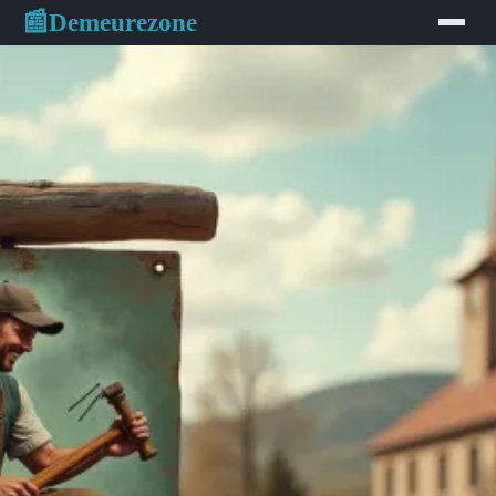
Demeurezone
📰