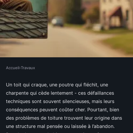
Accueil
›
Travaux
TRAVAUX
Cherchez un charpentier à
Un toit qui craque, une poutre qui fléchit, une
charpente qui cède lentement - ces défaillances
Ancenis pour vos travaux de
techniques sont souvent silencieuses, mais leurs
toiture
conséquences peuvent coûter cher. Pourtant, bien
des problèmes de toiture trouvent leur origine dans
Auberte
•
15/05/2026 17:13
•
9 min de lecture
une structure mal pensée ou laissée à l’abandon.