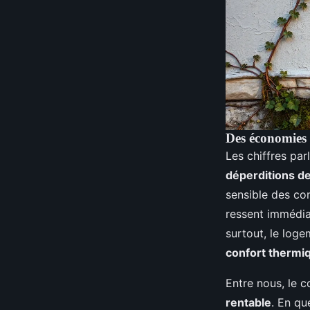
Des économies d
Les chiffres par
déperditions d
sensible des con
ressent immédiat
surtout, le loge
confort thermi
Entre nous, le co
rentable
. En qu