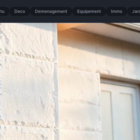
tu
Deco
Demenagement
Equipement
Immo
Jar