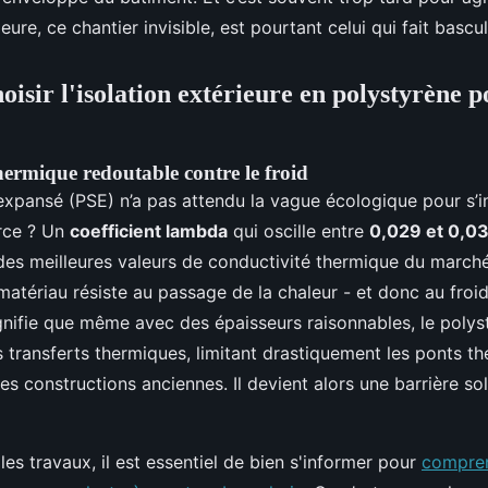
ieure, ce chantier invisible, est pourtant celui qui fait bascu
isir l'isolation extérieure en polystyrène p
hermique redoutable contre le froid
expansé (PSE) n’a pas attendu la vague écologique pour s’i
orce ? Un
coefficient lambda
qui oscille entre
0,029 et 0,0
ne des meilleures valeurs de conductivité thermique du marché
 matériau résiste au passage de la chaleur - et donc au froid 
nifie que même avec des épaisseurs raisonnables, le polys
 transferts thermiques, limitant drastiquement les ponts th
es constructions anciennes. Il devient alors une barrière sol
les travaux, il est essentiel de bien s'informer pour
compren