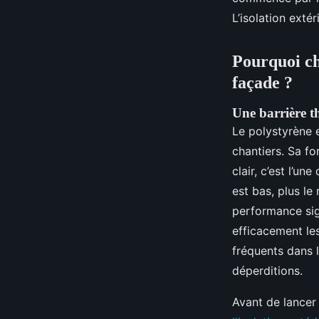
économies
L’isolation extér
Auberte
•
01/07/2026 13:14
•
12 min de lecture
Pourquoi cho
façade ?
Une barrière t
Le polystyrène 
chantiers. Sa f
clair, c’est l’u
est bas, plus le
performance sig
efficacement les
fréquents dans l
déperditions.
Avant de lancer 