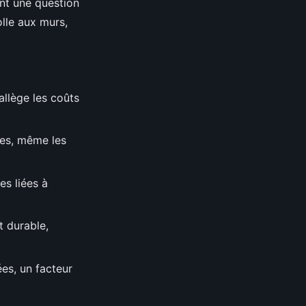
ent une question
olle aux murs,
allège les coûts
les, même les
es liées à
t durable,
sées, un facteur