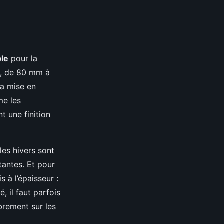
ble
pour la
rs, de 80 mm à
Sa mise en
me les
t une finition
les hivers sont
tantes. Et pour
s à l’épaisseur :
 il faut parfois
brement sur les