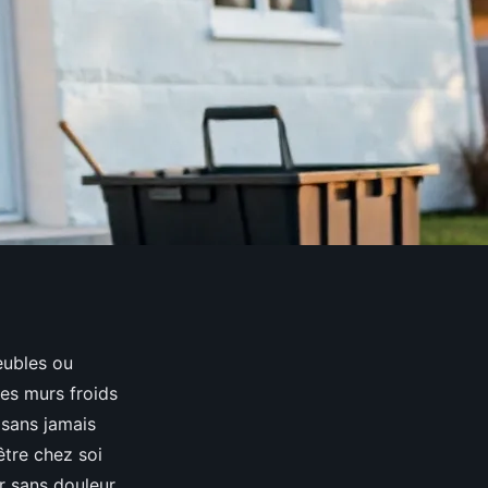
eubles ou
des murs froids
 sans jamais
être chez soi
r sans douleur.