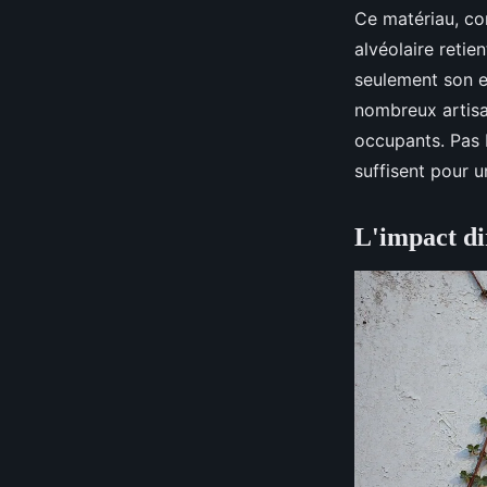
Ce matériau, c
alvéolaire retie
seulement son e
nombreux artisan
occupants. Pas 
suffisent pour u
L'impact dir