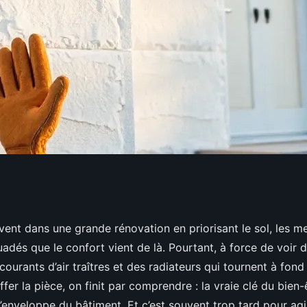
rène pour
vent dans une grande rénovation en priorisant le sol, les m
suadés que le confort vient de là. Pourtant, à force de voir 
 : boostez vos
courants d’air traîtres et des radiateurs qui tournent à fond
fer la pièce, on finit par comprendre : la vraie clé du bien-
enveloppe du bâtiment. Et c’est souvent trop tard pour agi