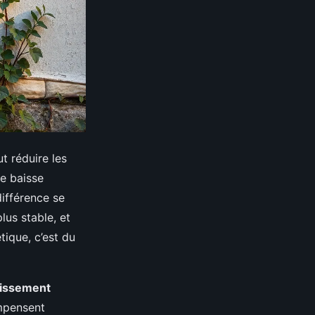
t réduire les
ne baisse
différence se
lus stable, et
tique, c’est du
tissement
ompensent