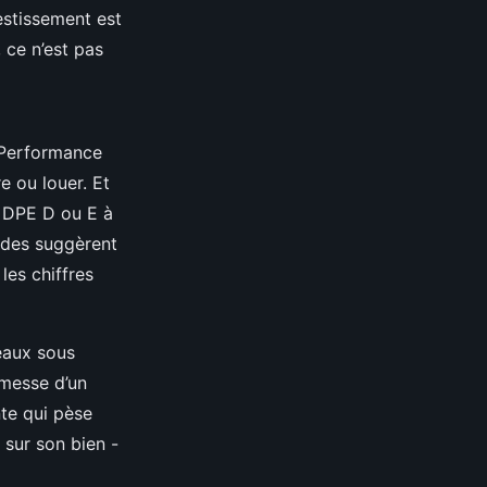
estissement est
 ce n’est pas
 Performance
e ou louer. Et
un DPE D ou E à
udes suggèrent
les chiffres
neaux sous
omesse d’un
te qui pèse
sur son bien -