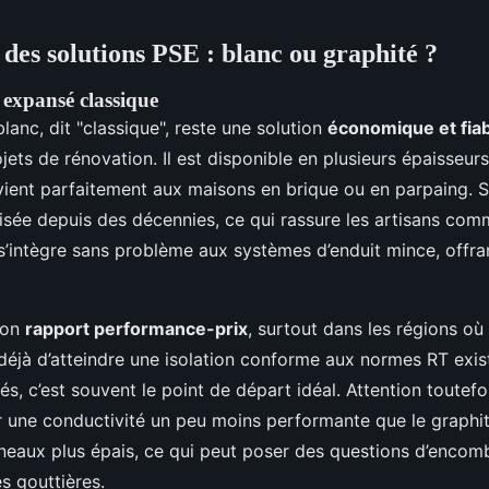
des solutions PSE : blanc ou graphité ?
 expansé classique
lanc, dit "classique", reste une solution
économique et fia
jets de rénovation. Il est disponible en plusieurs épaisseu
ient parfaitement aux maisons en brique ou en parpaing. 
isée depuis des décennies, ce qui rassure les artisans com
l s’intègre sans problème aux systèmes d’enduit mince, offran
son
rapport performance-prix
, surtout dans les régions où 
 déjà d’atteindre une isolation conforme aux normes RT exis
és, c’est souvent le point de départ idéal. Attention toutefoi
une conductivité un peu moins performante que le graphité,
neaux plus épais, ce qui peut poser des questions d’encom
s gouttières.