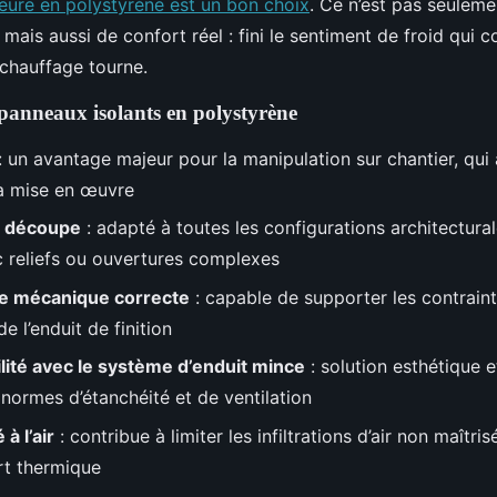
rieure en polystyrène est un bon choix
. Ce n’est pas seulem
mais aussi de confort réel : fini le sentiment de froid qui c
chauffage tourne.
 panneaux isolants en polystyrène
: un avantage majeur pour la manipulation sur chantier, qui 
la mise en œuvre
de découpe
: adapté à toutes les configurations architectura
 reliefs ou ouvertures complexes
e mécanique correcte
: capable de supporter les contraint
de l’enduit de finition
lité avec le système d’enduit mince
: solution esthétique e
 normes d’étanchéité et de ventilation
à l’air
: contribue à limiter les infiltrations d’air non maîtri
rt thermique