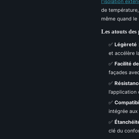
l'isolation exté
de température, 
même quand le 
Les atouts des
✅
Légèreté
et accélère 
✅
Facilité 
façades avec
✅
Résistanc
l’application 
✅
Compatibi
intégrée aux
✅
Étanchéité 
clé du confo