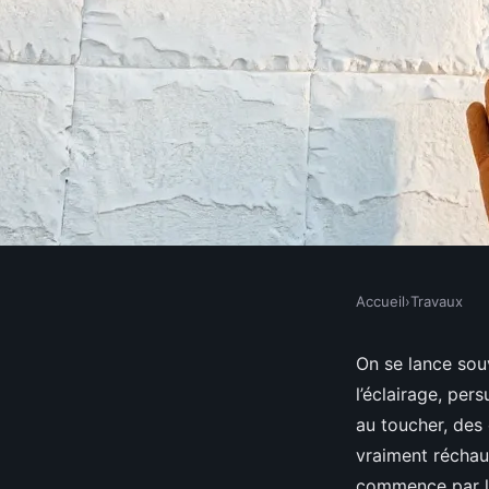
Accueil
›
Travaux
TRAVAUX
Avantages du polysty
On se lance sou
l’éclairage, per
l'isolation extérieure
au toucher, des 
vraiment réchauf
commence par l’