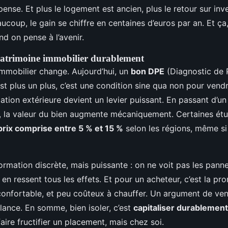
ense. Et plus le logement est ancien, plus le retour sur inv
ucoup, le gain se chiffre en centaines d’euros par an. Et ça,
d on pense à l’avenir.
patrimoine immobilier durablement
immobilier change. Aujourd’hui, un
bon DPE
(Diagnostic de
st plus un plus, c’est une condition sine qua non pour vendr
solation extérieure devient un levier puissant. En passant d’
B, la valeur du bien augmente mécaniquement. Certaines ét
rix comprise entre 5 % et 15 %
selon les régions, même si 
ormation discrète, mais puissante : on ne voit pas les pan
n en ressent tous les effets. Et pour un acheteur, c’est la pr
confortable, et peu coûteux à chauffer. Un argument de ven
lance. En somme, bien isoler, c’est
capitaliser durablement
ire fructifier un placement, mais chez soi.