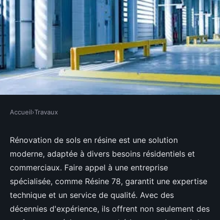
Accueil
›
Travaux
TRAVAUX
Rénovation de sols : faites
Rénovation de sols en résine est une solution
moderne, adaptée à divers besoins résidentiels et
confiance à une entreprise de
commerciaux. Faire appel à une entreprise
résine
spécialisée, comme Résine 78, garantit une expertise
technique et un service de qualité. Avec des
Faustine
•
24 février 2025
•
5 min de lecture
décennies d'expérience, ils offrent non seulement des