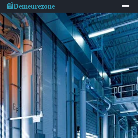
Demeurezone
📰