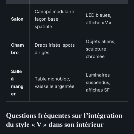
Canapé modulaire
LED bleues,
Salon
façon base
affiche « V »
spatiale
Objets aliens,
Cham
Draps irisés, spots
sculpture
bre
dirigés
chromée
Salle
Luminaires
à
Table monobloc,
suspendus,
mang
vaisselle argentée
affiches SF
er
Questions fréquentes sur l’intégration
du style « V » dans son intérieur