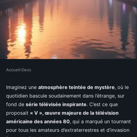
Accueil
›
Deco
DECO
Voyage au cœur de la science-
Imaginez une
atmosphère teintée de mystère
, où le
quotidien bascule soudainement dans l’étrange, sur
fiction : l'univers fascinant de
fond de
série télévisée inspirante
. C’est ce que
« v »
proposait
« V », œuvre majeure de la télévision
américaine des années 80
, qui a marqué un tournant
Faustine
•
20 décembre 2025
•
6 min de lecture
pour tous les amateurs d’extraterrestres et d’invasion