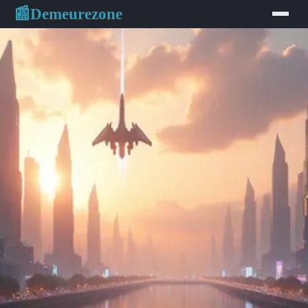
Demeurezone
📰