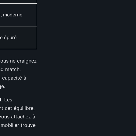
e, moderne
le épuré
 vous ne craignez
and match,
a capacité à
ge.
t
. Les
 cet équilibre,
vous attachez à
e mobilier trouve