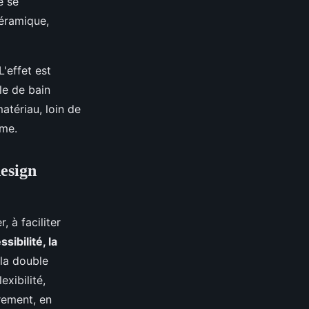
ié se
céramique,
'effet est
le de bain
atériau, loin de
rme.
design
 à faciliter
sibilité, la
 la double
exibilité,
rement, en