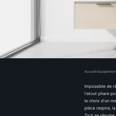
Accueil
›
Equipemen
EQUIPEMENT
Meuble salle de bain 
Impossible de ré
l'atout phare po
tendances à adopter 
le choix d'un me
pièce respire, l
Tout se résume l