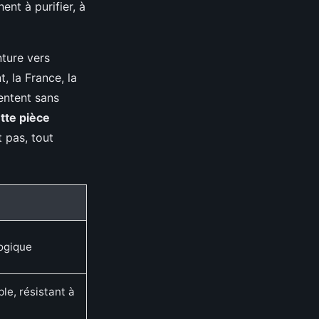
ent à purifier, à
nture vers
, la France, la
entent sans
tte pièce
t pas, tout
ogique
ble, résistant à