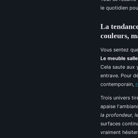
design
le quotidien pou
Faustine
•
3 février 2026
•
10 min de lecture
La tendance
couleurs, m
Vous sentez que 
Le meuble salle
Cela saute aux y
entrave. Pour dé
contemporain,
r
Trois univers ti
apaise l'ambianc
la profondeur, 
surfaces continu
vraiment hésiter