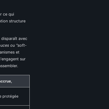
er ce qui
tion structure
t disparaît avec
uces ou "soft-
canismes et
s'engagent sur
éassembler.
accrue,
ce protégée