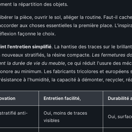
ment la répartition des objets.
bérer la pièce, ouvrir le sol, alléger la routine. Faut-il cach
ccorder aux choses essentielles la première place. L'inspira
réflexion façonne le choix.
int l'entretien simplifié
. La hantise des traces sur le brillan
s nouveaux stratifiés, la résine compacte.
Les fermetures do
nt la durée de vie du meuble
, ce qui réduit l'usure des mé
 sonore au minimum. Les fabricants tricolores et européens 
 résistance à l'humidité, la capacité à démonter, recycler, r
novation
Entretien facilité,
Durabilité 
tratifié anti-
Oui, moins de traces
Oui, surfa
visibles