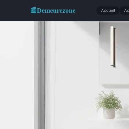
Demeurezone
📰
Accueil
Ac