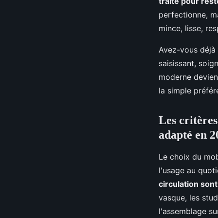
traité pour rest
perfectionne, m
mince, lisse, re
Avez-vous déjà h
saisissant, soi
moderne devient 
la simple préfér
Les critère
adapté en 2
Le choix du mobi
l'usage au quot
circulation son
vasque, les stud
l'assemblage su