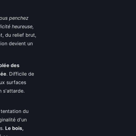
ous penchez
icité heureuse,
, du relief brut,
tion devient un
olée des
née
. Difficile de
aux surfaces
 s'attarde.
 tentation du
ginalité d'un
es.
Le bois,