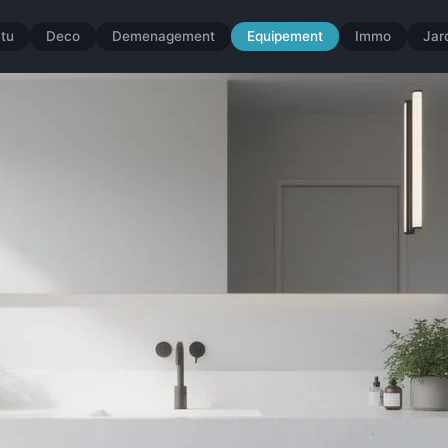
tu
Deco
Demenagement
Equipement
Immo
Jar