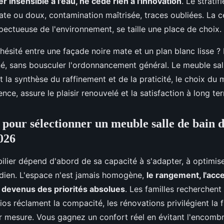
er insensible à l'eau, ne cède rien à l'innovation
. Le stratif
ate ou doux, contamination maîtrisée, traces oubliées. La 
spectueuse de l'environnement, se taille une place de choix.
ésité entre une façade noire mate et un plan blanc lisse ? L
gné, sans bousculer l'ordonnancement général. Le meuble sal
la synthèse du raffinement et de la praticité, le choix du m
ence, assure le plaisir renouvelé et la satisfaction à long te
s pour sélectionner un meuble salle de bain 
026
lier dépend d'abord de sa capacité à s'adapter, à optimiser,
idien. L'espace n'est jamais homogène,
le rangement, l'acces
t devenus des priorités absolues
. Les familles recherchent
ios réclament la compacité, les rénovations privilégient la fl
r mesure. Vous gagnez un confort réel en évitant l'encomb