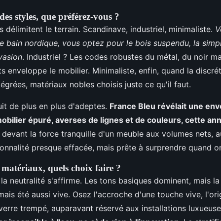
s styles, que préférez-vous ?
s délimitent le terrain. Scandinave, industriel, minimaliste.
V
e bain nordique, vous optez pour le bois suspendu, la simpl
vasion
. Industriel ? Les codes robustes du métal, du noir mat
fts enveloppe le mobilier. Minimaliste, enfin, quand la discré
tégrées, matériaux nobles choisis juste ce qu'il faut.
uit de plus en plus d'adeptes.
France Bleu révélait une env
ilier épuré, averses de lignes et de couleurs, cette an
r devant la force tranquille d'un meuble aux volumes nets, 
sonnalité presque effacée, mais prête à surprendre quand on
 matériaux, quels choix faire ?
 la neutralité s'affirme. Les tons basiques dominent, mais la
mais été aussi vive. Osez l'accroche d'une touche vive, l'ori
verre trempé, auparavant réservé aux installations luxueus