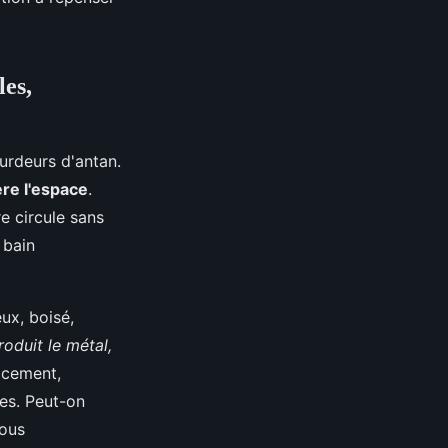
les,
ourdeurs d'antan.
re l'espace
.
re circule sans
 bain
ux, boisé,
troduit le métal,
acement,
ées. Peut-on
Vous