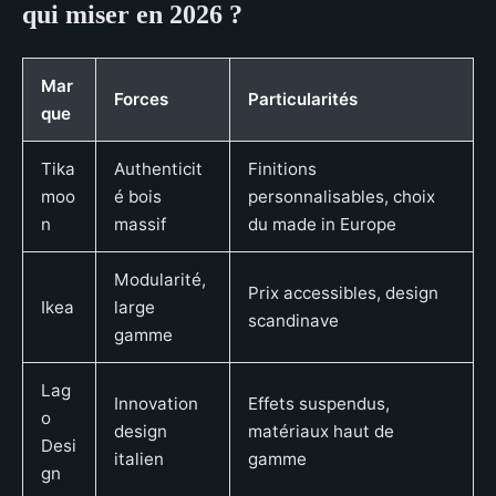
qui miser en 2026 ?
Mar
Forces
Particularités
que
Tika
Authenticit
Finitions
moo
é bois
personnalisables, choix
n
massif
du made in Europe
Modularité,
Prix accessibles, design
Ikea
large
scandinave
gamme
Lag
Innovation
Effets suspendus,
o
design
matériaux haut de
Desi
italien
gamme
gn