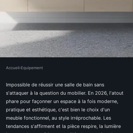
Accueil
›
Equipement
EQUIPEMENT
Meuble salle de bain moderne :
Impossible de réussir une salle de bain sans
s'attaquer à la question du mobilier. En 2026, l'atout
les tendances à adopter pour une
phare pour façonner un espace à la fois moderne,
pièce design
pratique et esthétique, c'est bien le choix d'un
meuble fonctionnel, au style irréprochable. Les
Faustine
•
3 février 2026
•
10 min de lecture
tendances s'affirment et la pièce respire, la lumière