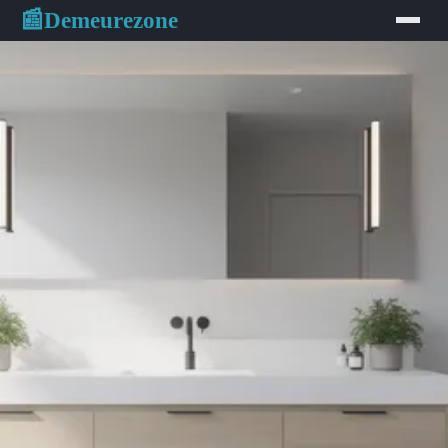
Demeurezone
📰