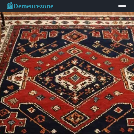
Demeurezone
📰