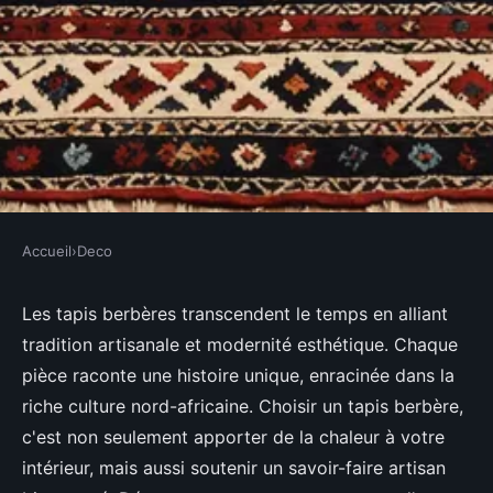
Accueil
›
Deco
DECO
Les tapis berbères : un mélange
Les tapis berbères transcendent le temps en alliant
tradition artisanale et modernité esthétique. Chaque
de tradition et modernité
pièce raconte une histoire unique, enracinée dans la
riche culture nord-africaine. Choisir un tapis berbère,
Faustine
•
8 mars 2025
•
3 min de lecture
c'est non seulement apporter de la chaleur à votre
intérieur, mais aussi soutenir un savoir-faire artisan